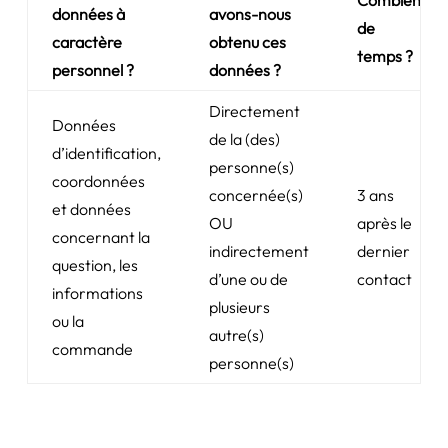
Combien
données à
avons-nous
de
caractère
obtenu ces
temps ?
personnel ?
données ?
Directement
Données
de la (des)
d’identification,
personne(s)
coordonnées
concernée(s)
3 ans
et données
OU
après le
concernant la
indirectement
dernier
question, les
d’une ou de
contact
informations
plusieurs
ou la
autre(s)
commande
personne(s)