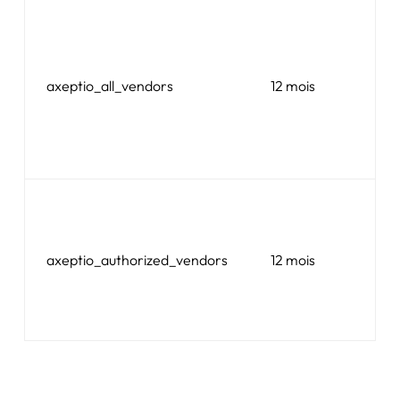
Axe
Con
list
axeptio_all_vendors
12 mois
coo
déc
le 
Axe
Axe
Con
list
axeptio_authorized_vendors
12 mois
coo
acc
le v