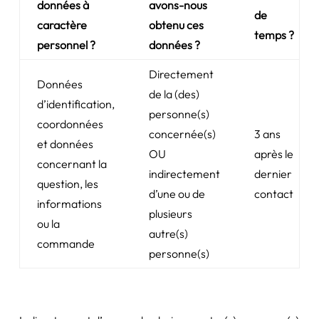
données à
avons-nous
de
caractère
obtenu ces
temps ?
personnel ?
données ?
Directement
Données
de la (des)
d’identification,
personne(s)
coordonnées
concernée(s)
3 ans
et données
OU
après le
concernant la
indirectement
dernier
question, les
d’une ou de
contact
informations
plusieurs
ou la
autre(s)
commande
personne(s)