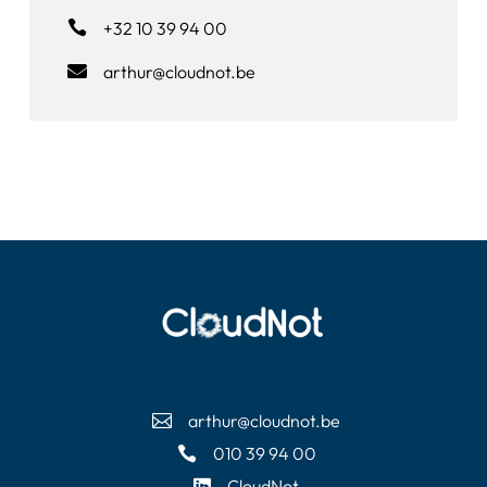

+32 10 39 94 00

arthur@cloudnot.be
arthur@cloudnot.be

010 39 94 00

CloudNot
